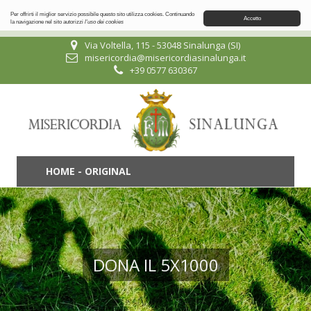
Per offrirti il miglior servizio possibile questo sito utilizza cookies. Continuando
Accetto
la navigazione nel sito autorizzi
l'uso dei cookies
Via Voltella, 115 - 53048 Sinalunga (SI)
misericordia@misericordiasinalunga.it
+39 0577 630367
HOME - ORIGINAL
DONA IL 5X1000